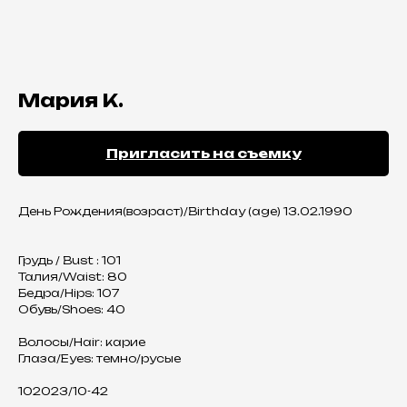
Мария К.
Пригласить на съемку
День Рождения(возраст)/Birthday (age) 13.02.1990
Грудь / Bust : 101
Талия/Waist: 80
Бедра/Hips: 107
Обувь/Shoes: 40
Волосы/Hair: карие
Глаза/Eyes: темно/русые
102023/10-42