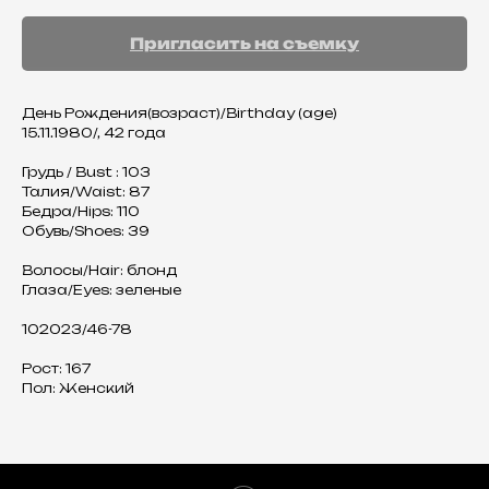
Пригласить на съемку
День Рождения(возраст)/Birthday (age)
15.11.1980/, 42 года
Грудь / Bust : 103
Талия/Waist: 87
Бедра/Hips: 110
Обувь/Shoes: 39
Волосы/Hair: блонд
Глаза/Eyes: зеленые
102023/46-78
Рост: 167
Пол: Женский