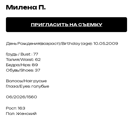
Милена П.
ПРИГЛАСИТЬ НА СЪЕМКУ
День Рождения(возраст)/Birthday (age): 10.05.2009
Грудь / Bust : 77
Талия/Waist: 62
Бедра/Hips: 89
Обувь/Shoes: 37
Волосы/Hair:русые
Глаза/Eyes: голубые
06/2026/1560
Рост: 163
Пол: Женский