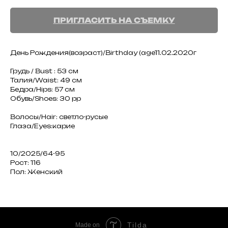
ПРИГЛАСИТЬ НА СЪЕМКУ
День Рождения(возраст)/Birthday (age11.02.2020г
Грудь / Bust : 53 см
Талия/Waist: 49 см
Бедра/Hips: 57 см
Обувь/Shoes: 30 рр
Волосы/Hair: светло-русые
Глаза/Eyes:карие
10/2025/64-95
Рост: 116
Пол: Женский
Tilda
Made on