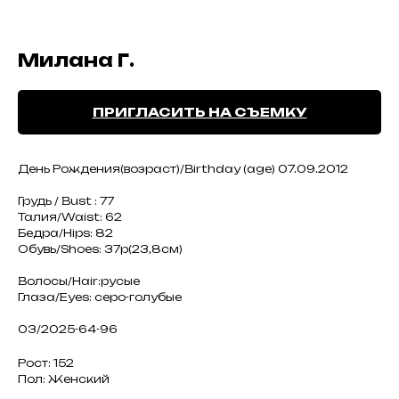
Милана Г.
ПРИГЛАСИТЬ НА СЪЕМКУ
День Рождения(возраст)/Birthday (age) 07.09.2012
Грудь / Bust : 77
Талия/Waist: 62
Бедра/Hips: 82
Обувь/Shoes: 37р(23,8см)
Волосы/Hair:русые
Глаза/Eyes: серо-голубые
03/2025-64-96
Рост: 152
Пол: Женский