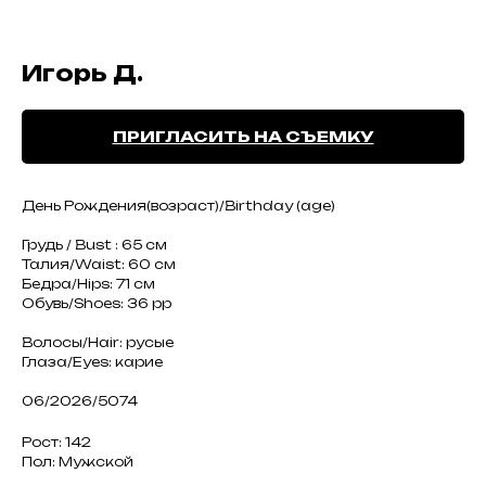
Игорь Д.
ПРИГЛАСИТЬ НА СЪЕМКУ
День Рождения(возраст)/Birthday (age)
Грудь / Bust : 65 см
Талия/Waist: 60 см
Бедра/Hips: 71 см
Обувь/Shoes: 36 рр
Волосы/Hair: русые
Глаза/Eyes: карие
06/2026/5074
Рост: 142
Пол: Мужской