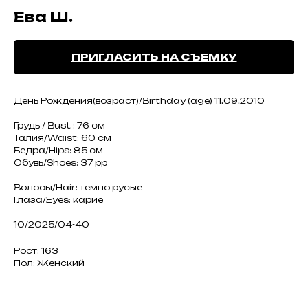
Ева Ш.
ПРИГЛАСИТЬ НА СЪЕМКУ
День Рождения(возраст)/Birthday (age) 11.09.2010
Грудь / Bust : 76 см
Талия/Waist: 60 см
Бедра/Hips: 85 см
Обувь/Shoes: 37 рр
Волосы/Hair: темно русые
Глаза/Eyes: карие
10/2025/04-40
Рост: 163
Пол: Женский