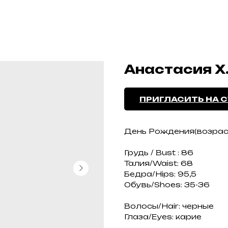
Анастасия Х
ПРИГЛАСИТЬ НА 
День Рождения(возраст)
Грудь / Bust : 86
Талия/Waist: 68
Бедра/Hips: 95,5
Обувь/Shoes: 35-36
Волосы/Hair: черные
Глаза/Eyes: карие