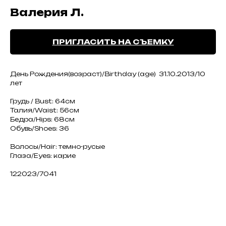
Валерия Л.
ПРИГЛАСИТЬ НА СЪЕМКУ
День Рождения(возраст)/Birthday (age) 31.10.2013/10
лет
Грудь / Bust: 64см
Талия/Waist: 56см
Бедра/Hips: 68см
Обувь/Shoes: 36
Волосы/Hair: темно-русые
Глаза/Eyes: карие
122023/7041