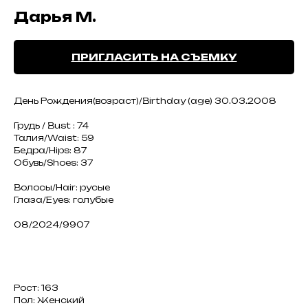
Дарья М.
ПРИГЛАСИТЬ НА СЪЕМКУ
День Рождения(возраст)/Birthday (age) 30.03.2008
Грудь / Bust : 74
Талия/Waist: 59
Бедра/Hips: 87
Обувь/Shoes: 37
Волосы/Hair: русые
Глаза/Eyes: голубые
08/2024/9907
Рост: 163
Пол: Женский